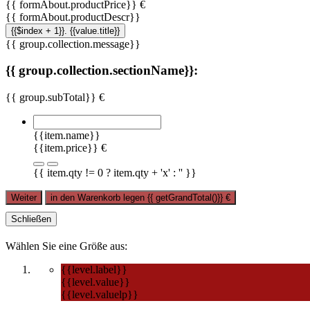
{{ formAbout.productPrice}} €
{{ formAbout.productDescr}}
{{$index + 1}}. {{value.title}}
{{ group.collection.message}}
{{ group.collection.sectionName}}:
{{ group.subTotal}} €
{{item.name}}
{{item.price}} €
{{ item.qty != 0 ? item.qty + 'x' : '' }}
Weiter
in den Warenkorb legen
{{ getGrandTotal()}}
€
Schließen
Wählen Sie eine Größe aus:
{{level.label}}
{{level.value}}
{{level.valuelp}}